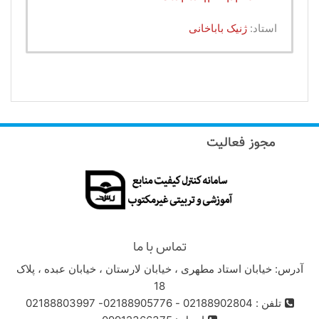
استاد:
ژنیک باباخانی
تماس با ما
آدرس: خیابان استاد مطهری ، خیابان لارستان ، خیابان عبده ، پلاک
18
تلفن : 02188902804 - 02188905776- 02188803997