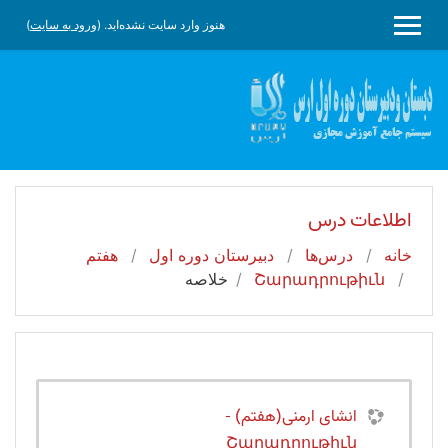
رش به محتوای اصلی
هنوز وارد سایت نشده‌اید. (
ورود به سایت
)
پنل کناری
اطلاعات درس
خانه
درس‌ها
دبیرستان دوره اول
هفتم
Շարադրութիւն
خلاصه
انشای ارمنی(هفتم) -
Շարադրութիւն